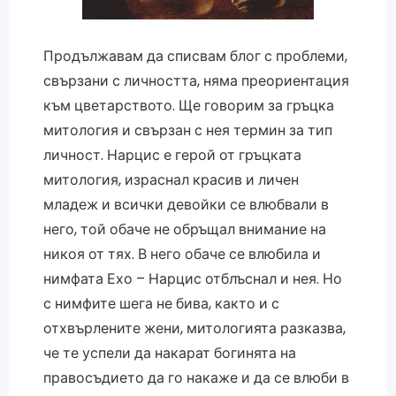
Продължавам да списвам блог с проблеми,
свързани с личността, няма преориентация
към цветарството. Ще говорим за гръцка
митология и свързан с нея термин за тип
личност. Нарцис е герой от гръцката
митология, израснал красив и личен
младеж и всички девойки се влюбвали в
него, той обаче не обръщал внимание на
никоя от тях. В него обаче се влюбила и
нимфата Ехо – Нарцис отблъснал и нея. Но
с нимфите шега не бива, както и с
отхвърлените жени, митологията разказва,
че те успели да накарат богинята на
правосъдието да го накаже и да се влюби в