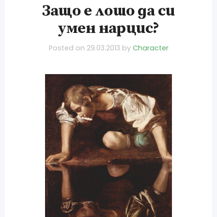
Защо е лошо да си
умен нарцис?
Posted on
29.03.2013
by
Character