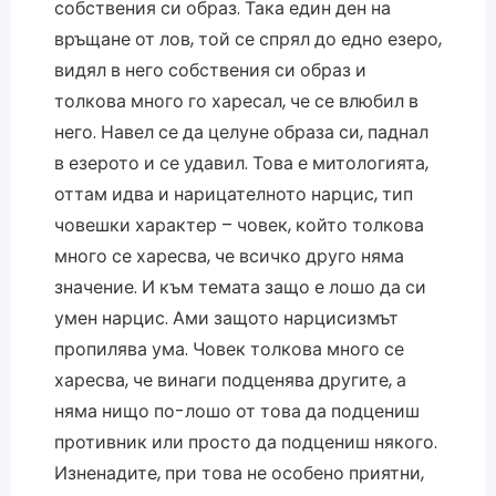
собствения си образ. Така един ден на
връщане от лов, той се спрял до едно езеро,
видял в него собствения си образ и
толкова много го харесал, че се влюбил в
него. Навел се да целуне образа си, паднал
в езерото и се удавил. Това е митологията,
оттам идва и нарицателното нарцис, тип
човешки характер – човек, който толкова
много се харесва, че всичко друго няма
значение. И към темата защо е лошо да си
умен нарцис. Ами защото нарцисизмът
пропилява ума. Човек толкова много се
харесва, че винаги подценява другите, а
няма нищо по-лошо от това да подцениш
противник или просто да подцениш някого.
Изненадите, при това не особено приятни,