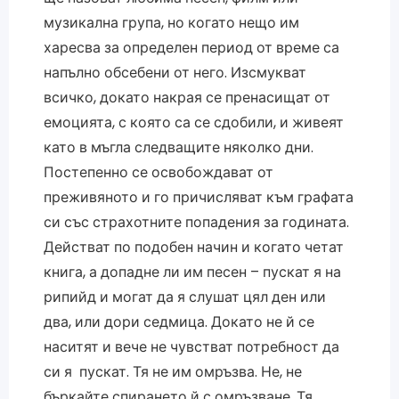
музикална група, но когато нещо им
харесва за определен период от време са
напълно обсебени от него. Изсмукват
всичко, докато накрая се пренасищат от
емоцията, с която са се сдобили, и живеят
като в мъгла следващите няколко дни.
Постепенно се освобождават от
преживяното и го причисляват към графата
си със страхотните попадения за годината.
Действат по подобен начин и когато четат
книга, а допадне ли им песен – пускат я на
рипийд и могат да я слушат цял ден или
два, или дори седмица. Докато не й се
наситят и вече не чувстват потребност да
си я пускат. Тя не им омръзва. Не, не
бъркайте спирането й с омръзване. Тя