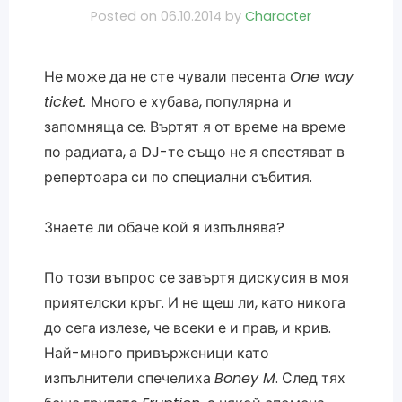
Posted on
06.10.2014
by
Character
Не може да не сте чували песента
One way
ticket.
Много е хубава, популярна и
запомняща се. Въртят я от време на време
по радиата, а DJ-те също не я спестяват в
репертоара си по специални събития.
Знаете ли обаче кой я изпълнява?
По този въпрос се завъртя дискусия в моя
приятелски кръг. И не щеш ли, като никога
до сега излезе, че всеки е и прав, и крив.
Най-много привърженици като
изпълнители спечелиха
Boney M
. След тях