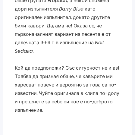
беше групата
Eruption,
а някой спомена
дори изпълнителя
Barry Blue
като
оригинален изпълнител, докато другите
били кавъри. Да, ама не! Оказа се, че
първоначалният вариант на песента е от
далечната 1959 г. в изпълнение на
Neil
Sedaka.
Кой да предположи? Със сигурност не и аз!
Трябва да призная обаче, че кавърите ми
харесват повече и вероятно за това са по-
известни. Чуйте оригинала в клипа по-долу
и преценете за себе си кое е по-доброто
изпълнение.