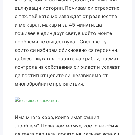
вълнуващи истории. Почивам си страхотно
с тях, тъй като ме изваждат от реалността
и ме карат, макар и за 45 минути, да
поживея в един друг свят, в който моите
проблеми не съществуват. Световете,
които си избирам обикновено са героични,
доблестни, в тях героите са храбри, поемат
контрола на собствения си живот и успяват
да постигнат целите си, независимо от
многобройните препятствия.
Има много хора, които имат същия
„проблем“. Познавам момче, което не обича
да гледа сериали, докато не излъчат всички