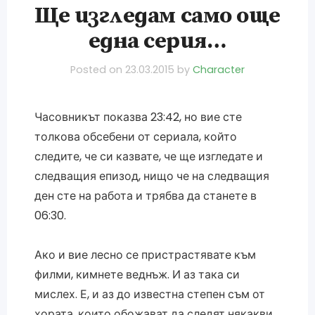
Ще изгледам само още
една серия…
Posted on
23.03.2015
by
Character
Часовникът показва 23:42, но вие сте
толкова обсебени от сериала, който
следите, че си казвате, че ще изгледате и
следващия епизод, нищо че на следващия
ден сте на работа и трябва да станете в
06:30.
Ако и вие лесно се пристрастявате към
филми, кимнете веднъж. И аз така си
мислех. Е, и аз до известна степен съм от
хората, които обожават да следят някакви