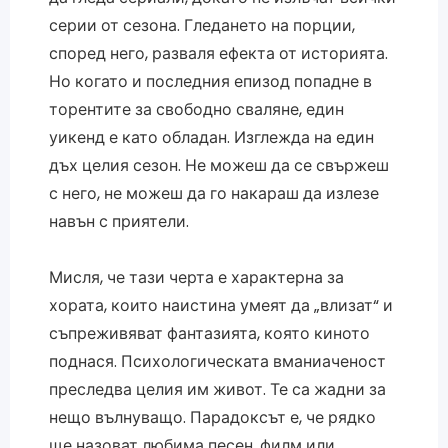
серии от сезона. Гледането на порции,
според него, разваля ефекта от историята.
Но когато и последния епизод попадне в
торентите за свободно сваляне, един
уикенд е като обладан. Изглежда на един
дъх целия сезон. Не можеш да се свържеш
с него, не можеш да го накараш да излезе
навън с приятели.
Мисля, че тази черта е характерна за
хората, които наистина умеят да „влизат“ и
съпреживяват фантазията, която киното
поднася. Психологическата вманиаченост
преследва целия им живот. Те са жадни за
нещо вълнуващо. Парадоксът е, че рядко
ще назоват любима песен, филм или