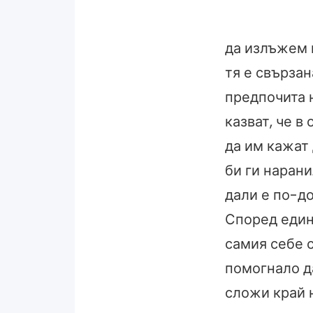
да излъжем и
тя е свързан
предпочита н
казват, че в
да им кажат 
би ги нарани
дали е по-д
Според един
самия себе с
помогнало да
сложи край н