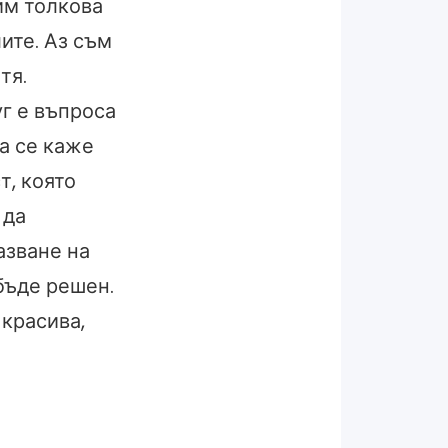
им толкова
ите. Аз съм
тя.
уг е въпроса
да се каже
т, която
 да
азване на
 бъде решен.
-красива,