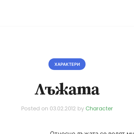
ХАРАКТЕРИ
Лъжата
Posted on
03.02.2012
by
Character
Относно лъжата се водят м