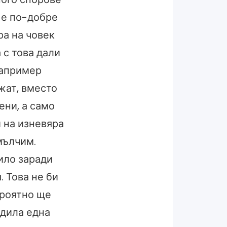
а е по-добре
ра на човек
 с това дали
например
жат, вместо
ени, а само
й на изневяра
мълчим.
ило заради
. Това не би
ероятно ще
адила една