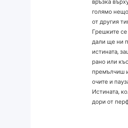
връзка върх
голямо нещо
от другия ти
Грешките се 
дали ще ни п
истината, з
рано или къ
премълчиш и
очите и пауз
Истината, ко
дори от пер