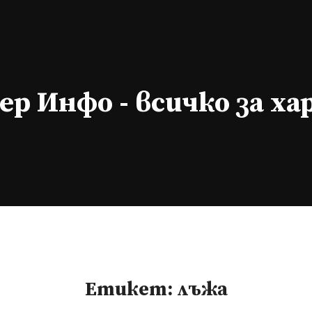
р Инфо - всичко за х
Етикет:
лъжа