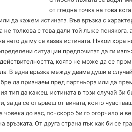
от гледна точка на това ког
ли да кажем истината. Във връзка с характе
а не толкова с това дали той лъже понякога, а
а него да му се казва истината. Някои хора 
 определени ситуации предпочитат да ги излъ
действителността, която не може да се пром
ла. В една връзка между двама души в случа
обре да признаем пред партньора или да пре
ия тип да кажеш истината в този случай би б
и, за да се отървеш от вината, която чувстваш
 човека до вас, по-скоро би го огорчило и в
а връзката. От друга страна пък как би се гр