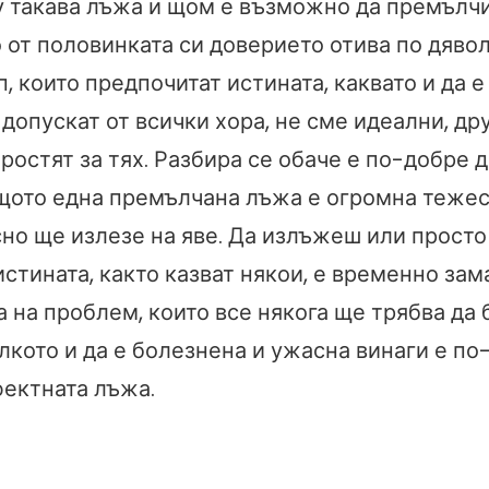
у такава лъжа и щом е възможно да премълч
 от половинката си доверието отива по дявол
п, които предпочитат истината, каквато и да е 
допускат от всички хора, не сме идеални, др
ростят за тях. Разбира се обаче е по-добре 
ащото една премълчана лъжа е огромна тежес
сно ще излезе на яве. Да излъжеш или просто
стината, както казват някои, е временно зам
а на проблем, които все някога ще трябва да
лкото и да е болезнена и ужасна винаги е по
фектната лъжа.