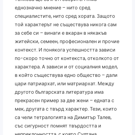
еднозначно мнение – нито сред
специалистите, нито сред хората. Защото
той характерът не съществува никога сам
за себе си – винаги е вкаран в някакъв
житейски, семеен, професионален и прочие
контекст. И понякога успешността зависи
по-скоро точно от контекста, отколкото от
характера. А зависи и от социалния модел,
в който съществува едно общество – дали
цари патриархат, или матриархат. Между
другото българската литература има
прекрасен пример за две жени – едната с
мек, другата с твърд характер. Тези, които
са чели тетралогията на Димитър Талев,
със сигурност помнят твърдостта и
непреклонността, с която Султана