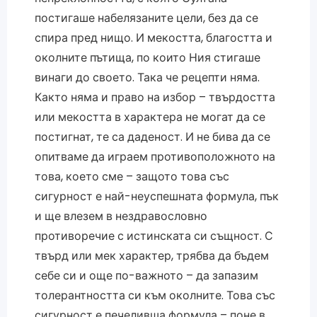
постигаше набелязаните цели, без да се
спира пред нищо. И мекостта, благостта и
околните пътища, по които Ния стигаше
винаги до своето. Така че рецепти няма.
Както няма и право на избор – твърдостта
или мекостта в характера не могат да се
постигнат, те са даденост. И не бива да се
опитваме да играем противоположното на
това, което сме – защото това със
сигурност е най-неуспешната формула, пък
и ще влезем в нездравословно
противоречие с истинската си същност. С
твърд или мек характер, трябва да бъдем
себе си и още по-важното – да запазим
толерантността си към околните. Това със
сигурност е печеливша формула – поне в