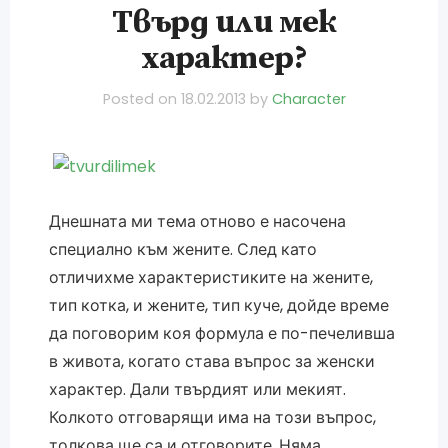
Твърд или мек
характер?
Posted on
18.02.2013
by
Character
Днешната ми тема отново е насочена
специално към жените. След като
отличихме характеристиките на жените,
тип котка, и жените, тип куче, дойде време
да поговорим коя формула е по-печеливша
в живота, когато става въпрос за женски
характер. Дали твърдият или мекият.
Колкото отговарящи има на този въпрос,
толкова ще са и отговорите. Няма