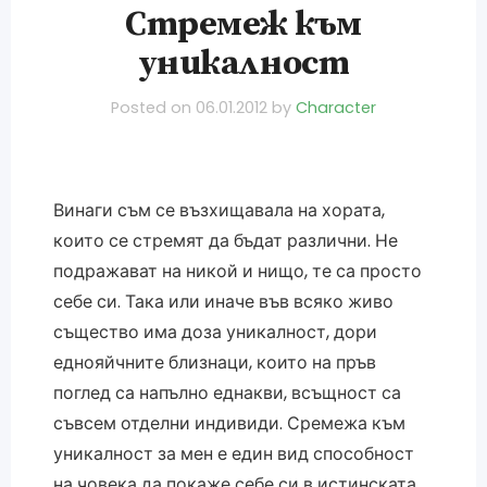
Стремеж към
уникалност
Posted on
06.01.2012
by
Character
Винаги съм се възхищавала на хората,
които се стремят да бъдат различни. Не
подражават на никой и нищо, те са просто
себе си. Така или иначе във всяко живо
същество има доза уникалност, дори
еднояйчните близнаци, които на пръв
поглед са напълно еднакви, всъщност са
съвсем отделни индивиди. Сремежа към
уникалност за мен е един вид способност
на човека да покаже себе си в истинската