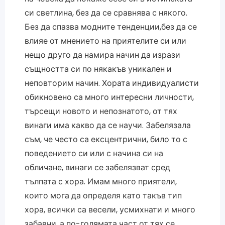
си светлина, без да се сравнява с някого.
Без да спазва модните тенденции,без да се
влияе от мнението на приятелите си или
нещо друго да намира начин да изрази
същността си по някакъв уникален и
неповторим начин. Хората индивидуалисти
обикновено са много интересни личности,
търсещи новото и непознатото, от тях
винаги има какво да се научи. Забелязала
съм, че често са ексцентрични, било то с
поведението си или с начина си на
обличане, винаги се забелязват сред
тълпата с хора. Имам много приятели,
които мога да определя като такъв тип
хора, всички са весели, усмихнати и много
забавни, а по-голямата част от тях се