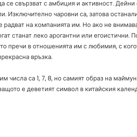
а се свързват с амбиция и активност. Дейни 
и. Изключително чаровни са, затова останали
е радват на компанията им. Но ако не внимав
гат станат леко арогантни или егоистични. П
то пречи в отношенията им с любимия, с кого
прекрасна връзка.
м числа са 1, 7, 8, но самият образ на маймун
 защото е деветият символ в китайския кален