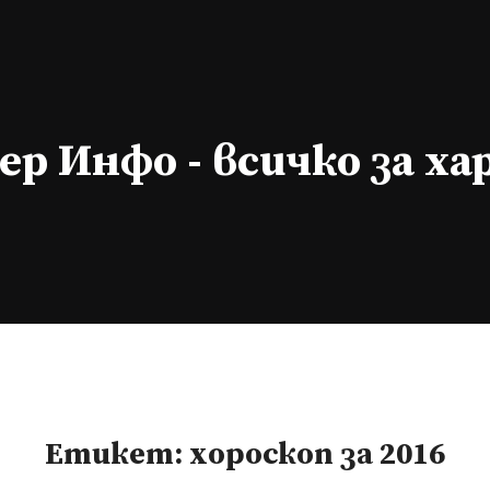
р Инфо - всичко за х
Етикет:
хороскоп за 2016