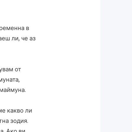
бременна в
аеш ли, че аз
чувам от
муната,
 маймуна.
ме какво ли
тна зодия.
а. Ако ви