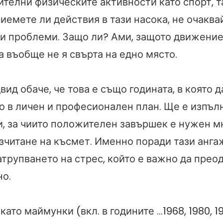
ителни физическите активности като спорт, т
риемете ли действия в тази насока, не очаква
и проблеми. Защо ли? Ами, защото движениет
 въобще не я свърта на едно място.
ид обаче, че това е също годината, в която 
о в личен и професионален план. Ще е изпъл
, за чиито положителен завършек е нужен мн
зчитане на късмет. Именно поради тази анга
трупването на стрес, който е важно да прео
о.
като маймунки (вкл. в годините …1968, 1980, 1