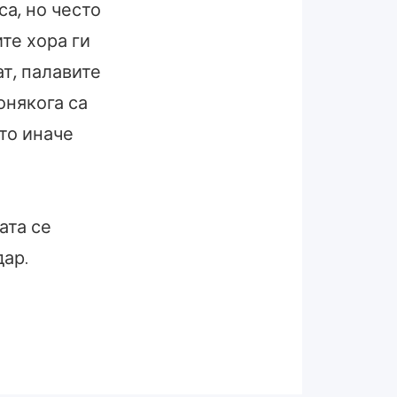
са, но често
те хора ги
ат, палавите
онякога са
то иначе
ата се
дар.