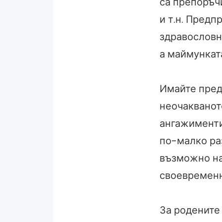
са препоръч
и т.н. Предп
здравословн
а маймунката
Имайте предв
неочакванот
ангажименти
по-малко ра
възможно на
своевременн
За родените 