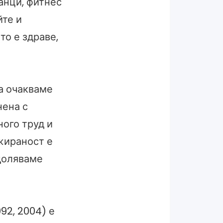
анци, фитнес
йте и
о е здраве,
да очакваме
нена с
ого труд и
жираност е
доляваме
992, 2004) е