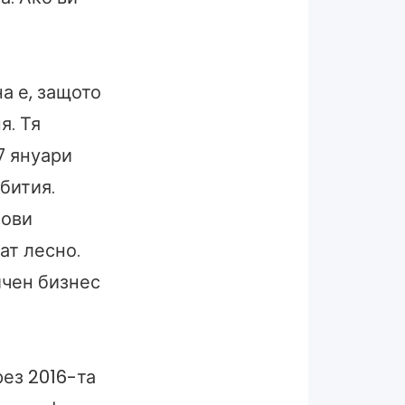
а е, защото
я. Тя
7 януари
ъбития.
нови
ат лесно.
ичен бизнес
рез 2016-та