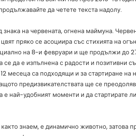
 продължавайте да четете текста надолу.
д знака на червената, огнена маймуна. Червен
цвят пряко се асоциира със стихията на огън
циално на 8-и февруари и ще продължи до 2
ва се да е изпълнена с радости и позитивни с
12 месеца са подходящи и за стартиране на 
защото предизвикателствата ще се преодоляв
а е най-удобният моменти и да стартирате л
както знаем, е динамично животно, затова п