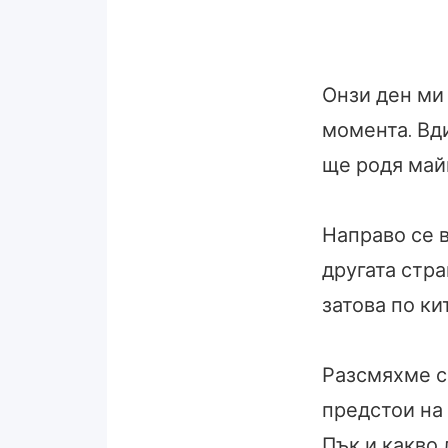
Онзи ден ми
момента. Вди
ще родя ма
Направо се в
другата стра
затова по к
Разсмяхме с
предстои на
Пък и какво 