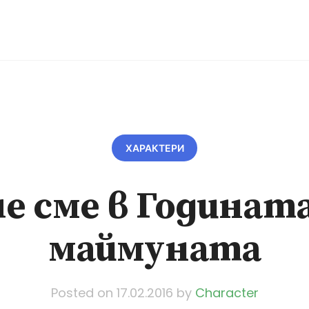
ХАРАКТЕРИ
че сме в Годината
маймуната
Posted on
17.02.2016
by
Character