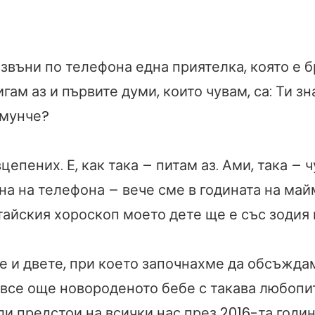
 звъни по телефона една приятелка, която е 
гам аз и първите думи, които чувам, са: Ти зн
ймунче?
цепених. Е, как така – питам аз. Ами, така – 
на на телефона – вече сме в годината на май
итайския хороскоп моето дете ще е със зодия
е и двете, при което започнахме да обсъжда
 все още новороденото бебе с такава любопи
ли предстои на всички нас през 2016-та годин