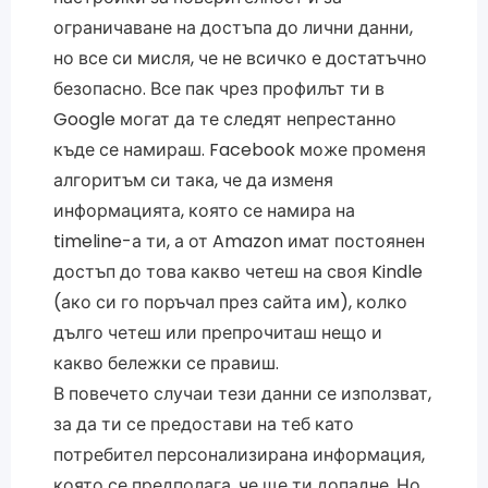
ограничаване на достъпа до лични данни,
но все си мисля, че не всичко е достатъчно
безопасно. Все пак чрез профилът ти в
Google могат да те следят непрестанно
къде се намираш. Facebook може променя
алгоритъм си така, че да изменя
информацията, която се намира на
timeline-а ти, а от Amazon имат постоянен
достъп до това какво четеш на своя Kindle
(ако си го поръчал през сайта им), колко
дълго четеш или препрочиташ нещо и
какво бележки се правиш.
В повечето случаи тези данни се използват,
за да ти се предостави на теб като
потребител персонализирана информация,
която се предполага, че ще ти допадне. Но