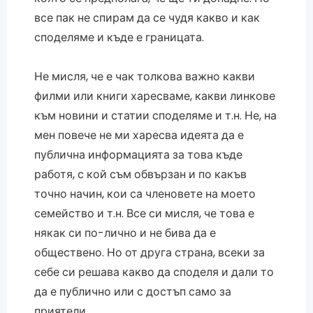
все пак не спирам да се чудя какво и как
споделяме и къде е границата.
Не мисля, че е чак толкова важно какви
филми или книги харесваме, какви линкове
към новини и статии споделяме и т.н. Не, на
мен повече не ми харесва идеята да е
публична информацията за това къде
работя, с кой съм обвързан и по какъв
точно начин, кои са членовете на моето
семейство и т.н. Все си мисля, че това е
някак си по-лично и не бива да е
обществено. Но от друга страна, всеки за
себе си решава какво да споделя и дали то
да е публично или с достъп само за
приятели.