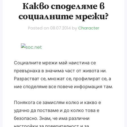
Какво споделяме в
социалните мрежи?
Posted on
08.07.2014
by
Character
Социалните мрежи май наистина се
превърнаха в значима част от живота ни.
Разрастват се, множат се, профилират се, а
ние споделяме все повече информация там.
Понякога се замислям колко и какво е
удачно да постваме и до колко това е
безопасно. Знам, че има различни
настройки за поверителност и за