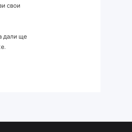
зи свои
 а дали ще
е.