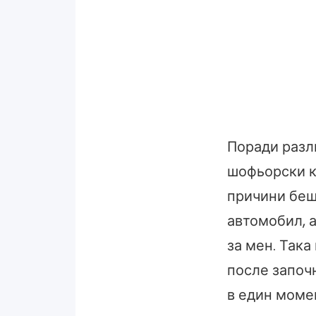
Поради разли
шофьорски к
причини беш
автомобил, 
за мен. Така
после започн
в един момен