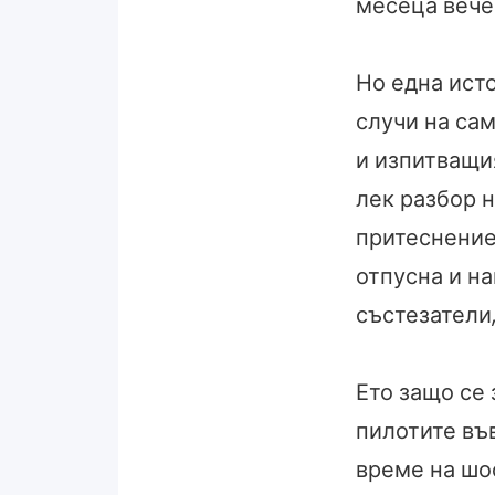
месеца вече
Но една исто
случи на са
и изпитващи
лек разбор н
притеснение 
отпусна и н
състезатели,
Ето защо се
пилотите въ
време на шо