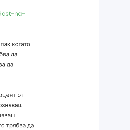
dost-na-
 пак когато
бва да
за да
оцент от
познаваш
няваш
то трябва да