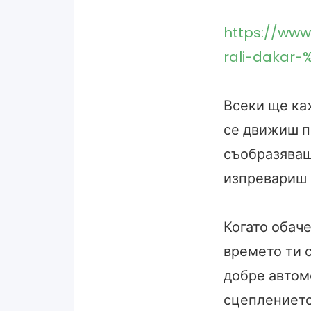
https://www
rali-dakar-
Всеки ще каж
се движиш по
съобразяваш
изпревариш 
Когато обач
времето ти 
добре автом
сцеплението