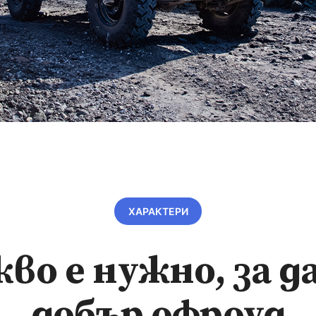
ХАРАКТЕРИ
кво е нужно, за да
добър офроуд