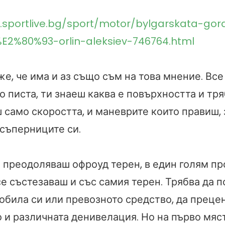
.sportlive.bg/sport/motor/bylgarskata-gor
%E2%80%93-orlin-aleksiev-746764.html
е, че има и аз също съм на това мнение. Все
 писта, ти знаеш каква е повърхността и тря
 само скоростта, и маневрите които правиш, 
съперниците си.
е преодоляваш офроуд терен, в един голям пр
се състезаваш и със самия терен. Трябва да 
обила си или превозното средство, да преце
 и различната денивелация. Но на първо мяс