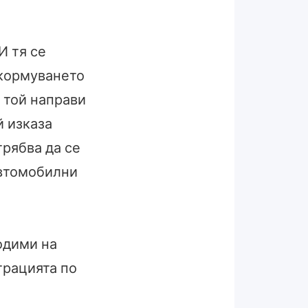
И тя се
 кормуването
 той направи
й изказа
трябва да се
автомобилни
одими на
трацията по