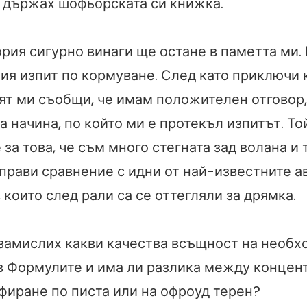
 държах шофьорската си книжка.
рия сигурно винаги ще остане в паметта ми. 
мия изпит по кормуване. След като приключи
ят ми съобщи, че имам положителен отговор,
а начина, по който ми е протекъл изпитът. То
за това, че съм много стегната зад волана и 
аправи сравнение с идни от най-известните 
 които след рали са се оттегляли за дрямка.
 замислих какви качества всъщност на необх
в Формулите и има ли разлика между концен
фиране по писта или на офроуд терен?