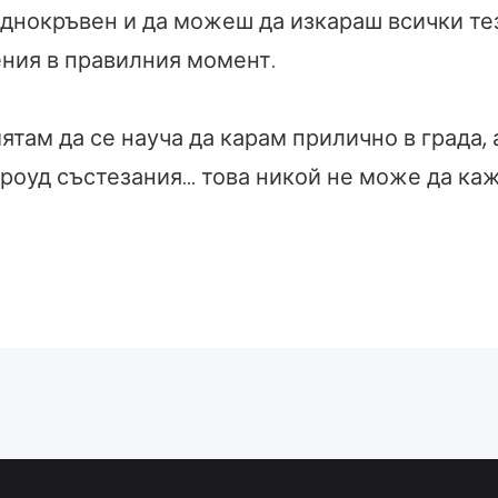
аднокръвен и да можеш да изкараш всички те
ения в правилния момент.
мятам да се науча да карам прилично в града,
фроуд състезания… това никой не може да каж