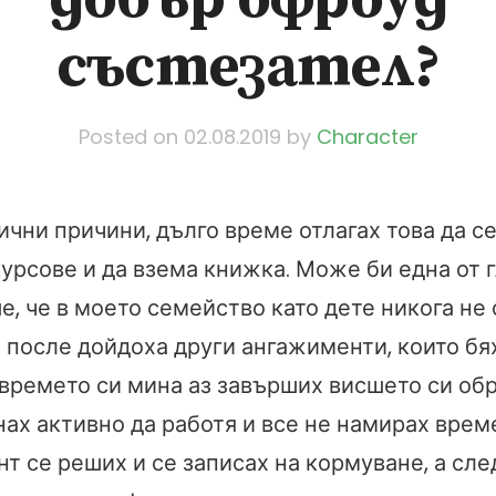
състезател?
Posted on
02.08.2019
by
Character
чни причини, дълго време отлагах това да с
урсове и да взема книжка. Може би една от 
е, че в моето семейство като дете никога не
а после дойдоха други ангажименти, които бя
 времето си мина аз завърших висшето си об
ах активно да работя и все не намирах време
т се реших и се записах на кормуване, а сле