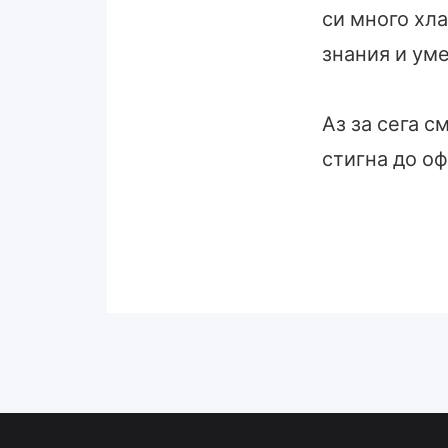
си много хл
знания и ум
Аз за сега с
стигна до о