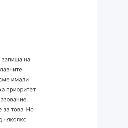
е запиша на
главните
 сме имали
ха приоритет
разование,
 за това. Но
д няколко