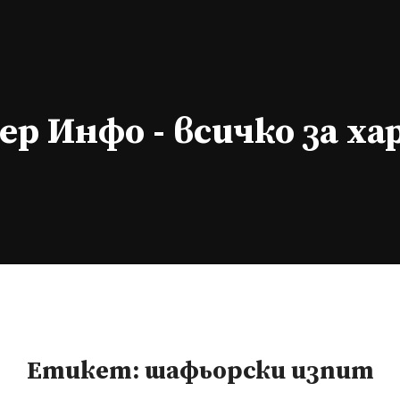
р Инфо - всичко за х
Етикет:
шафьорски изпит