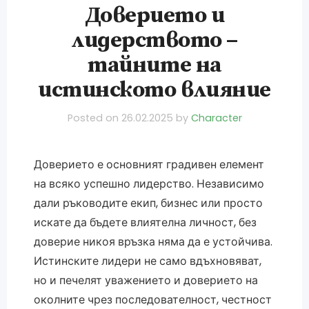
Доверието и
лидерството –
тайните на
истинското влияние
Posted on
26.02.2025
by
Character
Доверието е основният градивен елемент
на всяко успешно лидерство. Независимо
дали ръководите екип, бизнес или просто
искате да бъдете влиятелна личност, без
доверие никоя връзка няма да е устойчива.
Истинските лидери не само вдъхновяват,
но и печелят уважението и доверието на
околните чрез последователност, честност