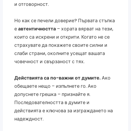
и отговорност.
Но как се печели доверие? Първата стъпка
е
автентичността
– хората вярват на тези,
които са искрени и открити. Когато не се
страхувате да покажете своите силни и
слаби страни, околните усещат вашата
човечност и свързаност с тях.
Действията са по-важни от думите.
Ако
обещаете нещо – изпълнете го. Ако
допуснете грешка – признайте я.
Последователността в думите и
действията е ключова за изграждането на
надеждност.