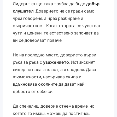
Лидерът също така трябва да бъде
добър
слушател
. Доверието не се гради само
чрез говорене, а чрез разбиране и
съпричастност. Когато хората се чувстват
чути и ценени, те естествено започват да
ви се доверяват повече.
Не на последно място, доверието върви
ръка за ръка с
уважението
. Истинският
лидер не налага власт, а я споделя. Дава
възможности, насърчава екипа и
вдъхновява околните да дават най-
доброто от себе си.
Да спечелиш доверие отнема време, но
когато го имаш, можеш да постигнеш