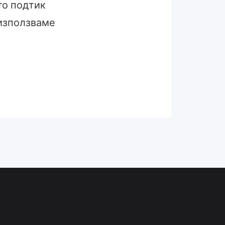
то подтик
 използваме