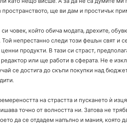
и като нещо висше. А за да не са думите ми
в пространството, ще ви дам и простичък при
си човек, който обича модата, дрехите, обувк
. Той непрестанно следи този фешън свят и с
 ценни продукти. В тази си страст, предполаг
редактор или ще работи в сферата. Не е изкл
учай се достига до скъпи покупки над бюджет
дити.
емереността на страстта и пускането ѝ изця
ишава точно от волността ни. Затова не тряб
което да се отдадем напълно и мания, която д