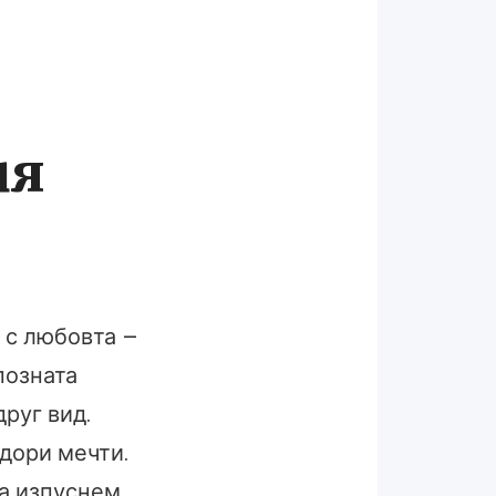
ия
 с любовта –
позната
руг вид.
 дори мечти.
да изпуснем