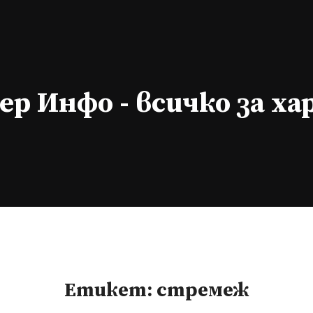
р Инфо - всичко за х
Етикет:
стремеж