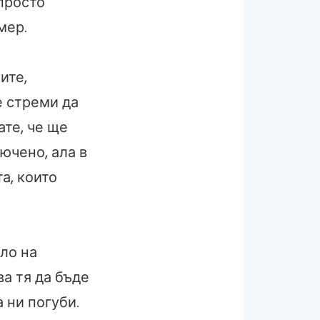
 просто
мер.
ите,
е стреми да
ате, че ще
ючено, ала в
а, които
ло на
ва тя да бъде
а ни погуби.