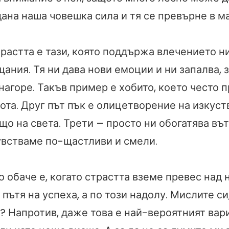
ана наша човешка сила и тя се превърне в м
растта е тази, която поддържа влечението н
ания. Тя ни дава нови емоции и ни запалва, з
агоре. Такъв пример е хобито, което често п
ота. Друг път пък е олицетворение на изкуст
що на света. Трети – просто ни обогатява въ
чувстваме по-щастливи и смели.
обаче е, когато страстта вземе превес над н
 пътя на успеха, а по този надолу. Мислите си,
 Напротив, даже това е най-вероятният вари