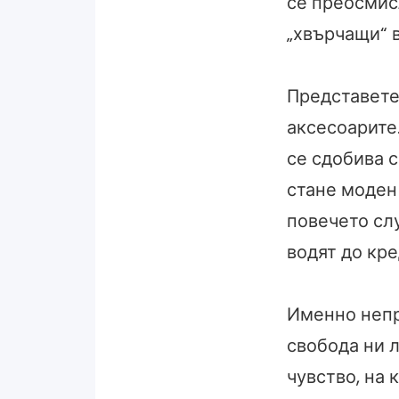
се преосмисл
„хвърчащи“ 
Представете 
аксесоарите
се сдобива с
стане моден 
повечето сл
водят до кре
Именно непр
свобода ни л
чувство, на 