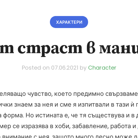
ХАРАКТЕРИ
т страст в ман
Posted on
07.06.2021
by
Character
еляващо чувство, което предимно свързваме
ички знаем за нея и сме я изпитвали в тази ѝ 
форма. Но истината е, че тя съществува и в д
ер се изразява в хоби, забавление, работа и
а внимание с нея, защото много лесно може 