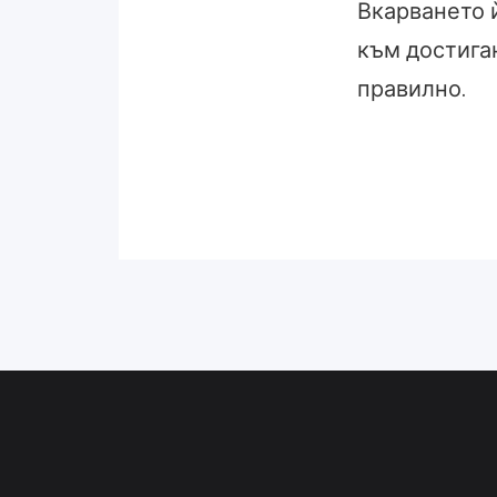
Вкарването 
към достига
правилно.