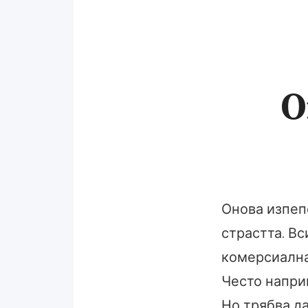
О
Онова изпеп
страстта. Вс
комерсиална 
Често наприм
Но трябва д