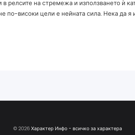
ѝ в релсите на стремежа и използването ѝ ка
не по-високи цели е нейната сила. Нека да я
© 2026
Характер Инфо - всичко за характера