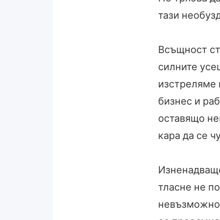
тази необузд
Всъщност ст
силните усещ
изстреляме н
бизнес и раб
оставящо не
кара да се 
Изненадващо 
тласне не по
невъзможно?