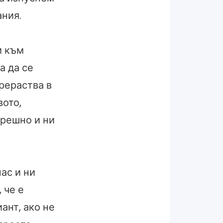
ания.
и към
а да се
рераства в
вото,
трешно и ни
ас и ни
 че е
ант, ако не