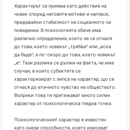
Характерът се приема като действие на
човек според неговите мотиви и нагласи,
придавайки стабилност на социалното си
поведение. В психологията обаче има
различно определение, което не се отнася
до това, което човекът „трябва“ или „иска
да бъде“, а по-скоро до това, което човекът
„е“. Тази разлика се дължи на факта, че има
случаи, в които субектите се
характеризират с липса на характер, що се
отнася до етичното чувство на обществото.
Въпреки това те притежават много силен
характер от психологическа гледна точка.
Психологическият характер е известен
като онези способности, които изискват