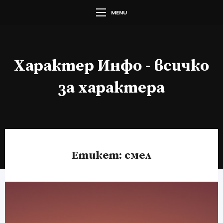
MENU
Характер Инфо - всичко
за характера
Етикет:
смел