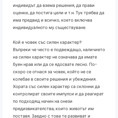
индивидът да взема решения, да прави
оценки, да постига цели и т.н. Тук трябва да
има предвид и всичко, което включва
индивидуалното му съществуване.
Кой е човек със силен характер?
Въпреки че често е подвеждащо, наличието
на силен характер не означава да имате
буен нрав или да се ядосвате лесно. По-
скоро се отнася за човек, който не се
колебае в своите решения и убеждения.
Хората със силен характер са склонни да
контролират своите импулси и да реагират
по подходящ начин на онези
предизвикателства, които животът им
поставя. Заедно с това те развиват и