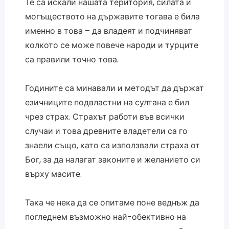
Те са искали нашата територия, силата и
могъществото на държавите тогава е била
именно в това – да владеят и подчиняват
колкото се може повече народи и турците
са правили точно това.
Годините са минавали и методът да държат
езичниците подвластни на султана е бил
чрез страх. Страхът работи във всички
случаи и това древните владетели са го
знаели също, като са използвали страха от
Бог, за да налагат законите и желанието си
върху масите.
Така че нека да се опитаме поне веднъж да
погледнем възможно най-обективно на