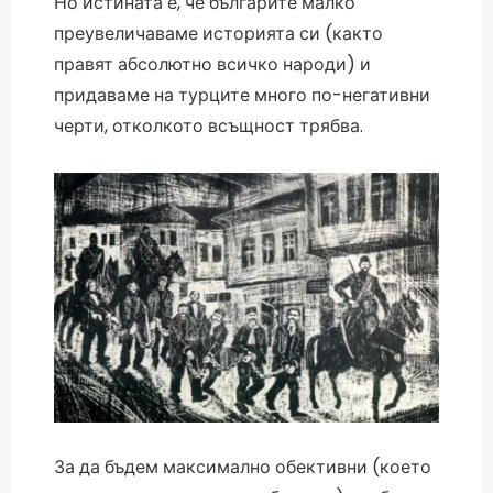
Но истината е, че българите малко
преувеличаваме историята си (както
правят абсолютно всичко народи) и
придаваме на турците много по-негативни
черти, отколкото всъщност трябва.
За да бъдем максимално обективни (което