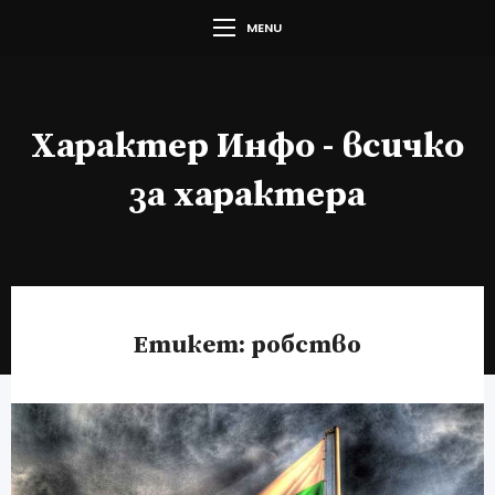
MENU
Характер Инфо - всичко
за характера
Етикет:
робство