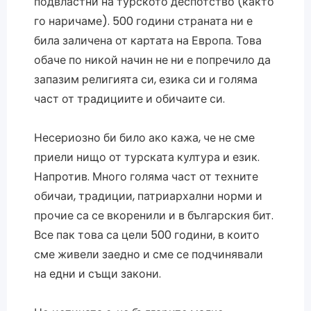
подвластни на турското деспотство (както
го наричаме). 500 години страната ни е
била заличена от картата на Европа. Това
обаче по никой начин не ни е попречило да
запазим религията си, езика си и голяма
част от традициите и обичаите си.
Несериозно би било ако кажа, че не сме
приели нищо от турската култура и език.
Напротив. Много голяма част от техните
обичаи, традиции, патриархални норми и
прочие са се вкоренили и в българския бит.
Все пак това са цели 500 години, в които
сме живели заедно и сме се подчинявали
на едни и същи закони.