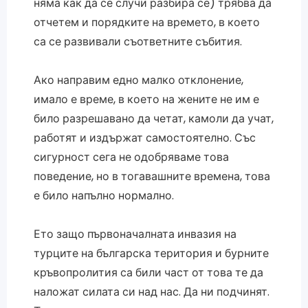
няма как да се случи разбира се) трябва да
отчетем и порядките на времето, в което
са се развивали съответните събития.
Ако направим едно малко отклонение,
имало е време, в което на жените не им е
било разрешавано да четат, камоли да учат,
работят и издържат самостоятелно. Със
сигурност сега не одобряваме това
поведение, но в тогавашните времена, това
е било напълно нормално.
Ето защо първоначалната инвазия на
турците на българска територия и бурните
кръвопролития са били част от това те да
наложат силата си над нас. Да ни подчинят.