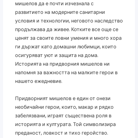
мишелов да е почти изчезнала с
развитието на модерните санитарни
условия и технологии, неговото наследство
продължава да живее. Котките все още се
ценят за своите ловни умения и много хора
ги държат като домашни любимци, които
осигуряват уют и защита на дома.
Историята на придворния мишелов ни
напомня за важността на малките герои в
нашето ежедневие.
Придворният мишелов е един от онези
необичайни герои, които, макар и рядко
забелязвани, играят съществена роля в
историята и културата. Той символизира
преданост, ловкост и тихо геройство.