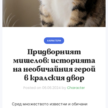
ХАРАКТЕРИ
Придворният
мишелов: историята
на необичайния герой
в кралския двор
Posted on
06.06.2024
by
Character
Сред множеството известни и обичани