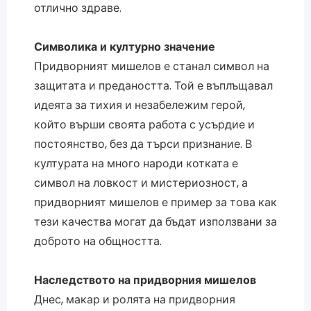
отлично здраве.
Символика и културно значение
Придворният мишелов е станал символ на
защитата и предаността. Той е въплъщавал
идеята за тихия и незабележим герой,
който върши своята работа с усърдие и
постоянство, без да търси признание. В
културата на много народи котката е
символ на ловкост и мистериозност, а
придворният мишелов е пример за това как
тези качества могат да бъдат използвани за
доброто на общността.
Наследството на придворния мишелов
Днес, макар и ролята на придворния