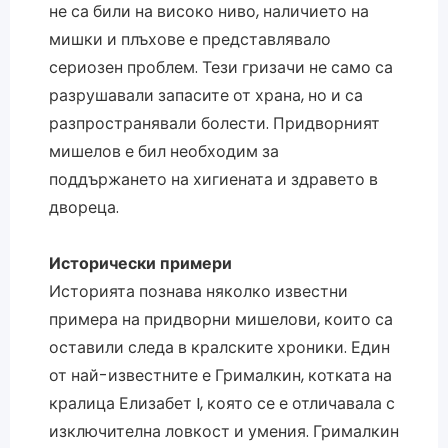
не са били на високо ниво, наличието на
мишки и плъхове е представлявало
сериозен проблем. Тези гризачи не само са
разрушавали запасите от храна, но и са
разпространявали болести. Придворният
мишелов е бил необходим за
поддържането на хигиената и здравето в
двореца.
Исторически примери
Историята познава няколко известни
примера на придворни мишелови, които са
оставили следа в кралските хроники. Един
от най-известните е Грималкин, котката на
кралица Елизабет I, която се е отличавала с
изключителна ловкост и умения. Грималкин