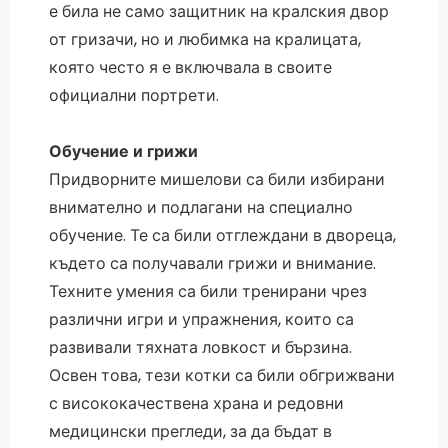
е била не само защитник на кралския двор
от гризачи, но и любимка на кралицата,
която често я е включвала в своите
официални портрети.
Обучение и грижи
Придворните мишелови са били избирани
внимателно и подлагани на специално
обучение. Те са били отглеждани в двореца,
където са получавали грижи и внимание.
Техните умения са били тренирани чрез
различни игри и упражнения, които са
развивали тяхната ловкост и бързина.
Освен това, тези котки са били обгрижвани
с висококачествена храна и редовни
медицински прегледи, за да бъдат в