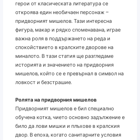
герои от класическата литература се
откроява един необичаен персонаж –
придворният мишелов. Тази интересна
фигура, макар и рядко споменавана, играе
важна роля в поддържането на реда и
спокойствието в кралските дворове на
миналото. В тази статия ще разгледаме
историята и значението на придворния
мишелов, който се е превърнал в символ на
ловкост и безстрашие.
Ролята на придворния мишелов
Придворният мишелов е бил специално
обучена котка, чието основно задължение е
било да лови мишки и плъхове в кралския
двор. В епоха, когато санитарните условия