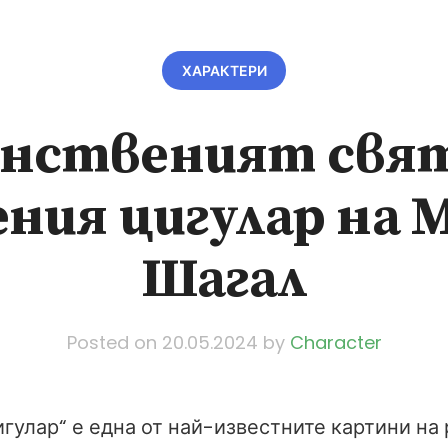
ХАРАКТЕРИ
йнственият свят
ения цигулар на 
Шагал
Posted on
20.05.2024
by
Character
гулар“ е една от най-известните картини на