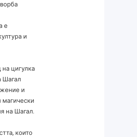
творба
а е
култура и
 на цигулка
а Шагал
ижение и
и магически
я на Шагал.
стта, които