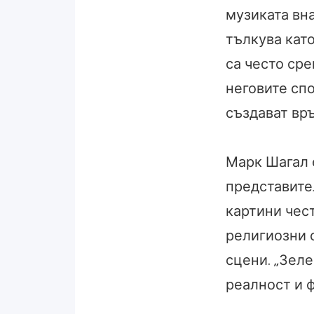
музиката вна
тълкува кат
са често ср
неговите сп
създават връ
Марк Шагал 
представите
картини чес
религиозни 
сцени. „Зеле
реалност и ф