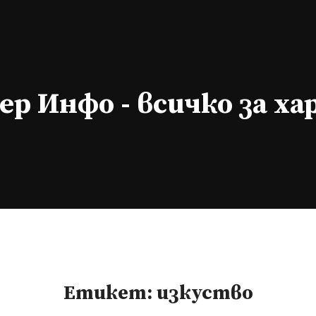
р Инфо - всичко за х
Етикет:
изкуство