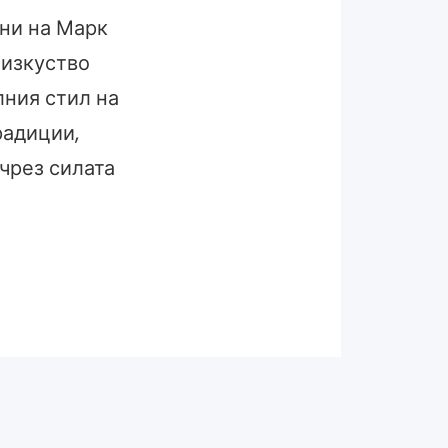
ини на Марк
 изкуство
лния стил на
радиции,
чрез силата