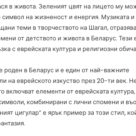
ся в живота. Зеленият цвят на лицето му мо
о символ на жизненост и енергия. Музиката и
ещани теми в творчеството на Шагал, отразяв
омени от детството и живота в Беларус. Тези
зка с еврейската култура и религиозни обича
е роден в Беларус и е един от най-важните
ли на еврейското изкуство през 20-ти век. Н
то включват елементи от еврейската култура,
символи, комбинирани с лични спомени и в
ният цигулар“ е ярък пример за този стил, ко
антазия.