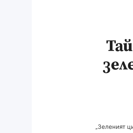
Та
зел
„Зеленият ци