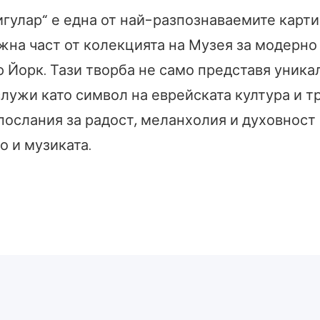
игулар“ е една от най-разпознаваемите карт
ажна част от колекцията на Музея за модерно
 Йорк. Тази творба не само представя уника
служи като символ на еврейската култура и т
послания за радост, меланхолия и духовност 
о и музиката.