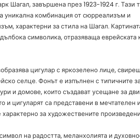
рк Шагал, завършена през 1923-1924 г. Тази 
а уникална комбинация от сюрреализъм и
зъм, характерни за стила на Шагал. Картинат
 дълбока символика, отразяваща еврейската 
зобразява цигулар с яркозелено лице, свирещ
ейско селце. Фонът е изпълнен с типичните з
ури и домове, които създават усещане за дв
то и цигуларят са представени в мечтателен 
 е характерно за художествените произведени
символ на радостта, меланхолията и духовно