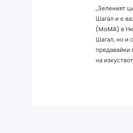
„Зеленият ц
Шагал и е в
(MoMA) в Ню
Шагал, но и 
предавайки 
на изкуствот