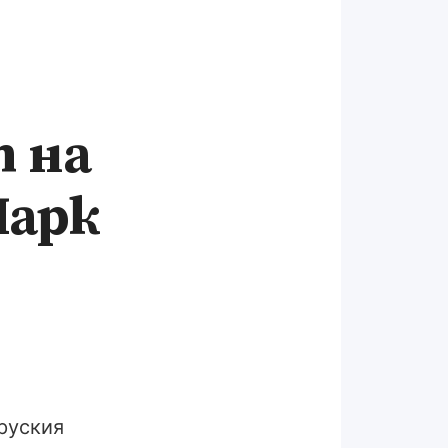
 на
Марк
 руския