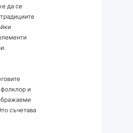
же да се
 традициите
айки
 елементи
и.
еговите
 фолклор и
ъображаеми
йто съчетава