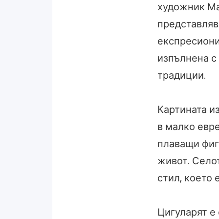
художник Ма
представляв
експресиони
изпълнена с
традиции.
Картината и
в малко евр
плаващи фиг
живот. Село
стил, което
Цигуларят е 