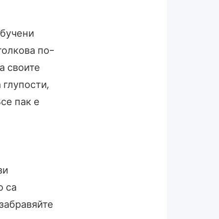
обучени
толкова по-
а своите
 глупости,
се пак е
зи
о са
 забравяйте