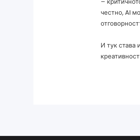
– критичнот
честно, AI м
отговорностт
И тук става 
креативност