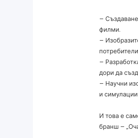
– Създаване
филми.
– Изобразит
потребители
– Разработка
дори да съз
– Научни изс
и симулации
И това е сам
бранш – „Оч