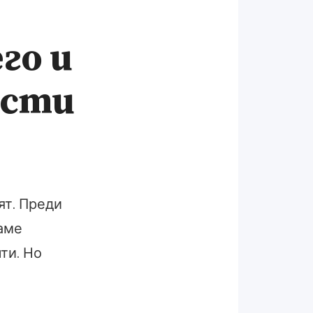
го и
ости
ят. Преди
маме
ти. Но