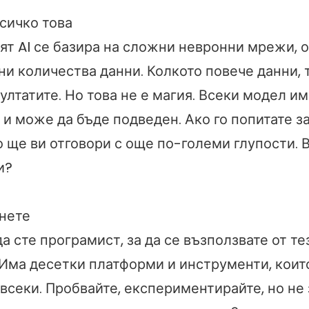
сичко това
ят AI се базира на сложни невронни мрежи, 
ни количества данни. Колкото повече данни, 
ултатите. Но това не е магия. Всеки модел им
и може да бъде подведен. Ако го попитате за
 ще ви отговори с още по-големи глупости. В
и?
чнете
а сте програмист, за да се възползвате от те
 Има десетки платформи и инструменти, коит
 всеки. Пробвайте, експериментирайте, но не