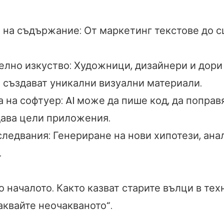
 на съдържание: От маркетинг текстове до с
елно изкуство: Художници, дизайнери и дор
 създават уникални визуални материали.
 на софтуер: AI може да пише код, да поправ
дава цели приложения.
ледвания: Генериране на нови хипотези, ана
.
о началото. Както казват старите вълци в те
аквайте неочакваното“.