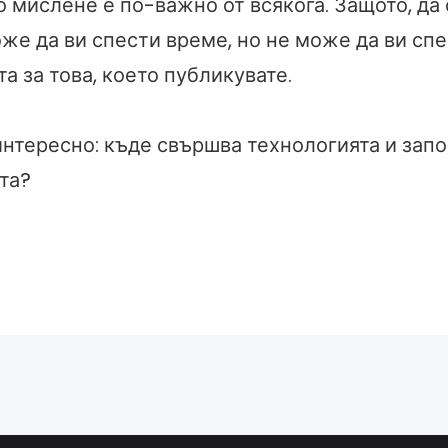
о мислене е по-важно от всякога. Защото, да
оже да ви спести време, но не може да ви сп
а за това, което публикувате.
интересно: къде свършва технологията и зап
та?