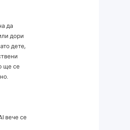
на да
или дори
ато дете,
ствени
о ще се
но.
I вече се