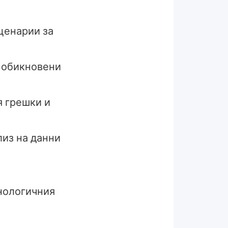
ценарии за
и обикновени
я грешки и
лиз на данни
хнологичния