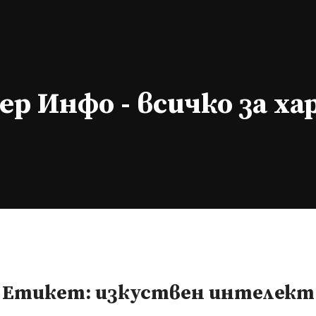
р Инфо - всичко за х
Етикет:
изкуствен интелект