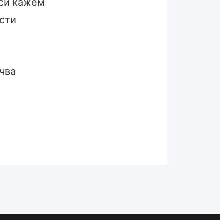
 си кажем
ести
очва