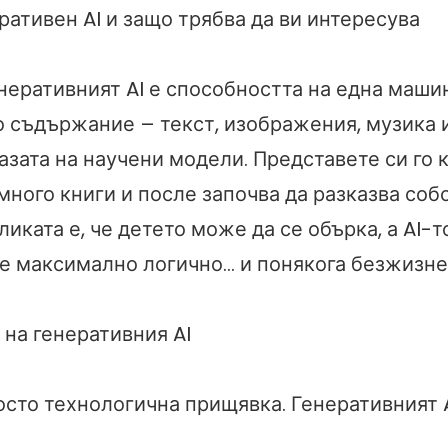
ративен AI и защо трябва да ви интересува
неративният AI е способността на една маши
о съдържание – текст, изображения, музика 
азата на научени модели. Представете си го к
много книги и после започва да разказва соб
ликата е, че детето може да се обърка, а AI-т
де максимално логично… и понякога безжизне
на генеративния AI
осто технологична прищявка. Генеративният A