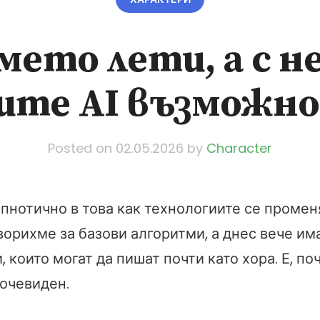
мето лети, а с не
ите AI възможн
Posted on
02.05.2026
by
Character
пнотично в това как технологиите се промен
ворихме за базови алгоритми, а днес вече и
 които могат да пишат почти като хора. Е, поч
 очевиден.