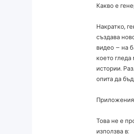
Какво е гене
Накратко, ге
създава нов
видео – на б
което гледа 
истории. Раз
опита да бъ
Приложения 
Това не е пр
използва в: