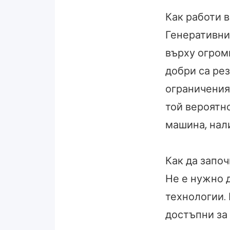
Как работи в
Генеративни
върху огром
добри са рез
ограничения 
той вероятно
машина, нал
Как да запо
Не е нужно д
технологии.
достъпни за