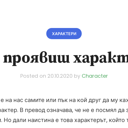
ХАРАКТЕРИ
 проявиш харак
Posted on
20.10.2020
by
Character
е на нас самите или пък на кой друг да му ка
актер. В превод означава, че не е посмял да
. Но дали наистина е това характерът, който 