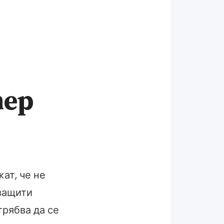
тер
жат, че не
 защити
трябва да се