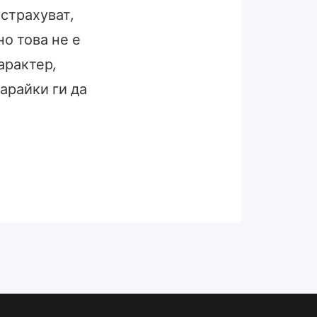
 страхуват,
но това не е
арактер,
карайки ги да