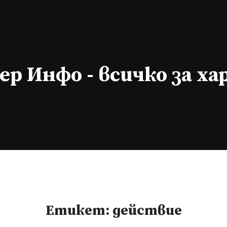
р Инфо - всичко за х
Етикет:
действие