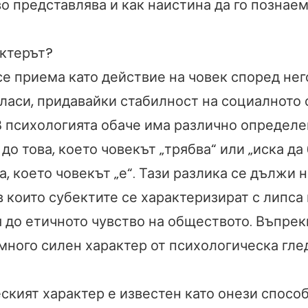
о представлява и как наистина да го познае
актерът?
се приема като действие на човек според нег
гласи, придавайки стабилност на социалното 
В психологията обаче има различно определе
 до това, което човекът „трябва“ или „иска да 
а, което човекът „е“. Тази разлика се дължи н
в които субектите се характеризират с липса 
 до етичното чувство на обществото. Въпрек
много силен характер от психологическа глед
ският характер е известен като онези способ