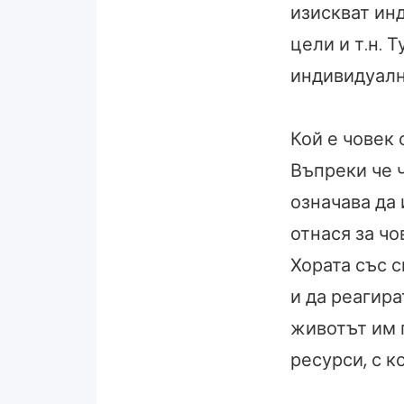
изискват инд
цели и т.н. 
индивидуалн
Кой е човек 
Въпреки че 
означава да 
отнася за чо
Хората със 
и да реагир
животът им п
ресурси, с к