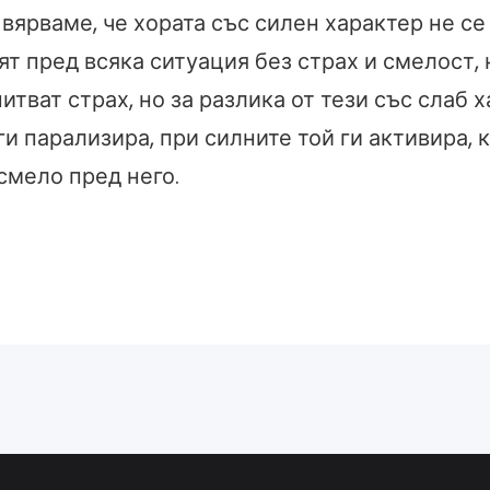
вярваме, че хората със силен характер не се
ят пред всяка ситуация без страх и смелост, 
питват страх, но за разлика от тези със слаб х
ги парализира, при силните той ги активира, 
смело пред него.