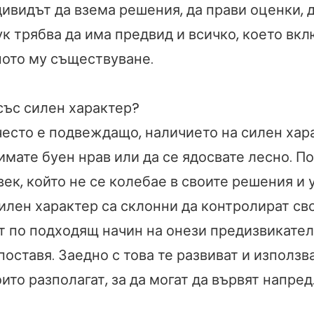
ивидът да взема решения, да прави оценки, 
Тук трябва да има предвид и всичко, което вк
ото му съществуване.
със силен характер?
често е подвеждащо, наличието на силен хар
имате буен нрав или да се ядосвате лесно. П
век, който не се колебае в своите решения и
силен характер са склонни да контролират св
ат по подходящ начин на онези предизвикател
оставя. Заедно с това те развиват и използв
оито разполагат, за да могат да вървят напред