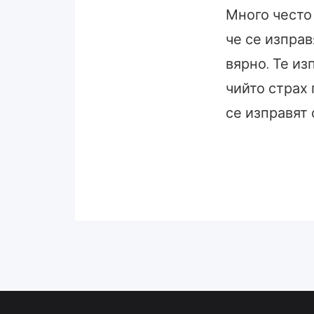
Много често 
че се изправ
вярно. Те из
чийто страх 
се изправят 