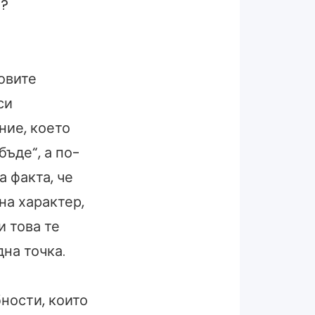
м?
овите
си
ние, което
бъде“, а по-
а факта, че
на характер,
и това те
на точка.
ности, които