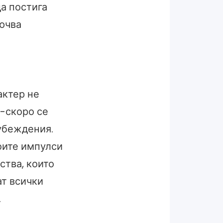
да постига
лючва
актер не
о-скоро се
 убеждения.
оите импулси
ства, които
ат всички
.