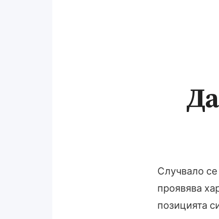
Да
Случвало се 
проявява хар
позицията си