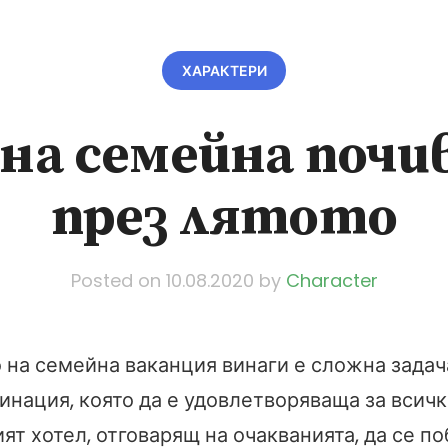
ХАРАКТЕРИ
на семейна почи
през лятото
Posted on
10.08.2020
by
Character
 на семейна ваканция винаги е сложна задача
нация, която да е удовлетворяваща за всички
ят хотел, отговарящ на очакванията, да се по