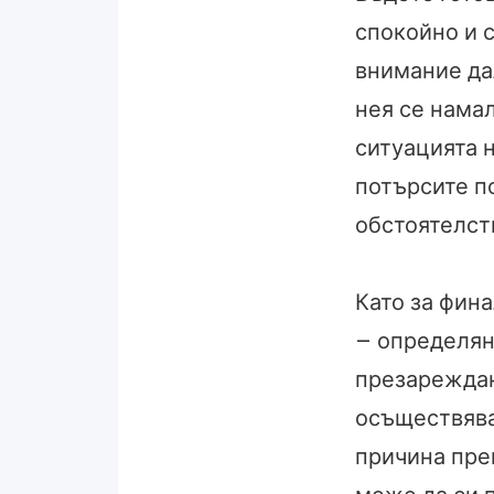
спокойно и 
внимание да
нея се намал
ситуацията 
потърсите п
обстоятелст
Като за фина
– определян
презареждане
осъществява
причина пре