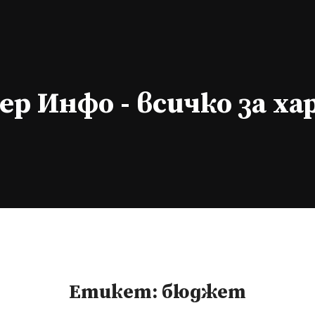
р Инфо - всичко за х
Етикет:
бюджет