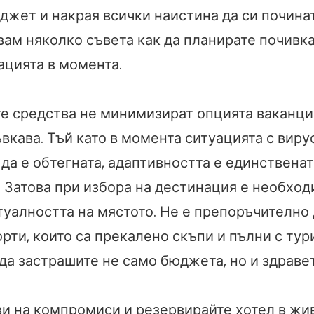
жет и накрая всички наистина да си починат.
вам няколко съвета как да планирате почивк
ацията в момента.
е средства не минимизират опцията ваканция
вкава. Тъй като в момента ситуацията с виру
да е обтегната, адаптивността е единственат
. Затова при избора на дестинация е необход
туалността на мястото. Не е препоръчително 
рти, които са прекалено скъпи и пълни с тур
да застрашите не само бюджета, но и здравет
ви на компромиси и резервирайте хотел в жи