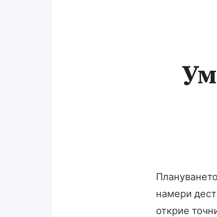
Ум
Плануването
намери дести
открие точни