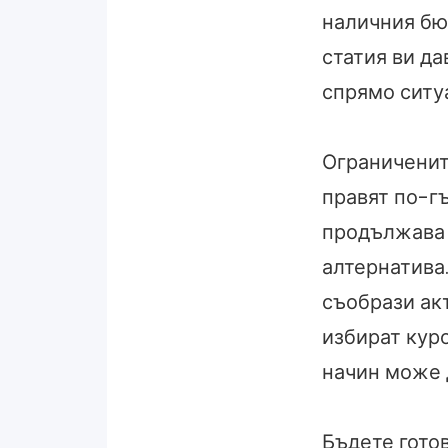
наличния бюд
статия ви да
спрямо ситу
Ограниченит
правят по-гъ
продължава 
алтернатива
съобрази ак
избират куро
начин може 
Бъдете гото