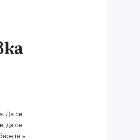
вка
. Да се
, да се
берете в