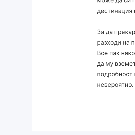
може да си п
дестинация и
За да прека
разходи на п
Все пак няко
да му вземе
подробност и
невероятно.