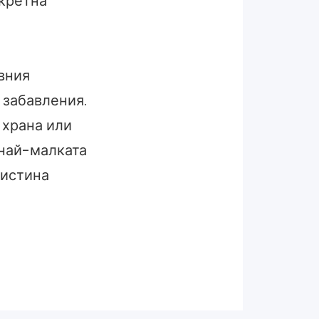
нкретна
вния
 забавления.
 храна или
 най-малката
аистина