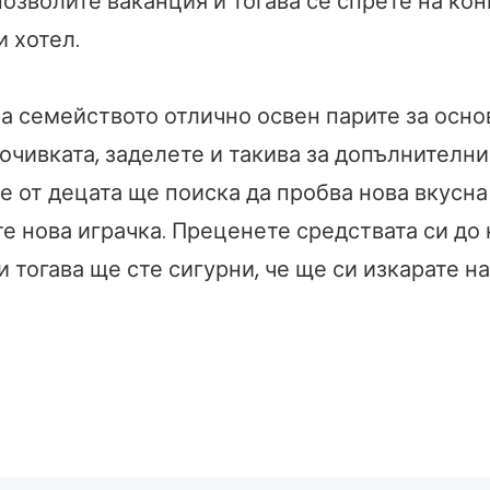
озволите ваканция и тогава се спрете на ко
 хотел.
ра семейството отлично освен парите за осно
очивката, заделете и такива за допълнителни
е от децата ще поиска да пробва нова вкусна
те нова играчка. Преценете средствата си до
 тогава ще сте сигурни, че ще си изкарате н