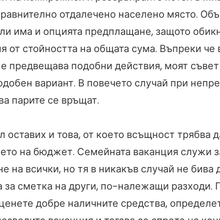
сравнително отдалечено населено място. Об
ли има и опцията предплащане, защото обик
я от стойността на общата сума. Въпреки че
не предвещава подобни действия, моят съвет 
одобен вариант. В повечето случай при непр
ва парите се връщат.
л оставих и това, от което всъщност трябва 
ето на бюджет. Семейната ваканция служи з
 на всички, но тя в никакъв случай не бива 
 за сметка на други, по-належащи разходи. 
ценете добре наличните средства, определе