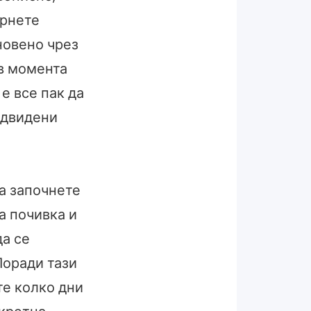
ърнете
новено чрез
 в момента
е все пак да
едвидени
да започнете
а почивка и
да се
Поради тази
те колко дни