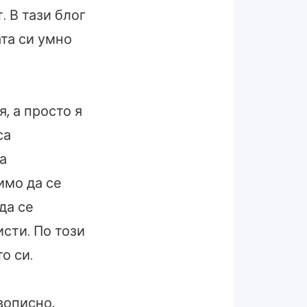
 В тази блог
ата си умно
, а просто я
са
а
имо да се
да се
исти. По този
о си.
вописно,