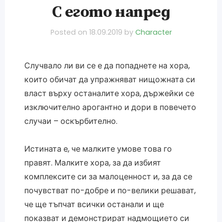
С егото напред
Posted on
18.09.2019
by
Character
Случвало ли ви се е да попаднете на хора,
които обичат да упражняват нищожната си
власт върху останалите хора, държейки се
изключително арогантно и дори в повечето
случаи – оскърбително.
Истината е, че малките умове това го
правят. Малките хора, за да избият
комплексите си за малоценност и, за да се
почувстват по-добре и по-велики решават,
че ще тъпчат всички останали и ще
показват и демонстрират надмощието си