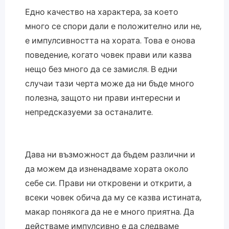
Едно качество на характера, за което
много се спори дали е положително или не,
е импулсивността на хората. Това е онова
поведение, когато човек прави или казва
нещо без много да се замисля. В едни
случаи тази черта може да ни бъде много
полезна, защото ни прави интересни и
непредсказуеми за останалите.
Дава ни възможност да бъдем различни и
да можем да изненадваме хората около
себе си. Прави ни откровени и открити, а
всеки човек обича да му се казва истината,
макар понякога да не е много приятна. Да
действаме импулсивно е да следваме