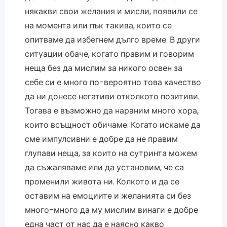
някакви свои желания и мисли, появили се
на момента или пък такива, които се
опитваме да избегнем дълго време. В други
ситуации обаче, когато правим и говорим
неща без да мислим за никого освен за
себе си е много по-вероятно това качество
да ни донесе негативи отколкото позитиви.
Тогава е възможно да нараним много хора,
които всъщност обичаме. Когато искаме да
сме импулсивни е добре да не правим
глупави неща, за които на сутринта можем
да съжаляваме или да установим, че са
променили живота ни. Колкото и да се
оставим на емоциите и желанията си без
много-много да му мислим винаги е добре
една част от нас да е наясно какво